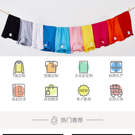
T恤定制
团服定制
文化衫定制
贴牌生产
底衫目录
原创图库
客户案例
全部分类