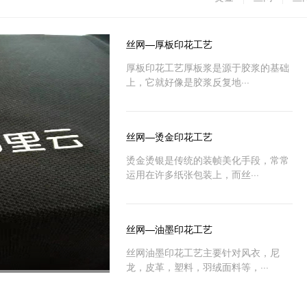
丝网—厚板印花工艺
​厚板印花工艺厚板浆是源于胶浆的基础
上，它就好像是胶浆反复地···
丝网—烫金印花工艺
烫金烫银是传统的装帧美化手段，常常
运用在许多纸张包装上，而丝···
丝网—油墨印花工艺
丝网油墨印花工艺主要针对风衣，尼
龙，皮革，塑料，羽绒面料等，···