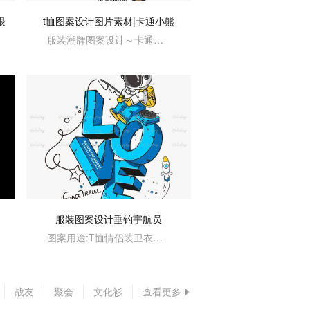
眼
t恤图案设计图片素材|卡通小熊
服装潮牌图案设计～卡通小熊图案···
服装图案设计垂钓宇航员
图案用途:T恤情侣装卫衣画框等
战友
聚会
文化衫
查看更多