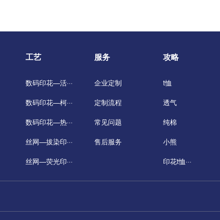
丝网—厚板印···
丝网—烫金印···
工艺
服务
攻略
丝网—油墨印···
数码印花—活···
企业定制
t恤
数码印花—柯···
定制流程
透气
数码印花—热···
常见问题
纯棉
丝网—拔染印···
售后服务
小熊
丝网—荧光印···
印花t恤···
丝网—热敏变···
丝网—光敏变···