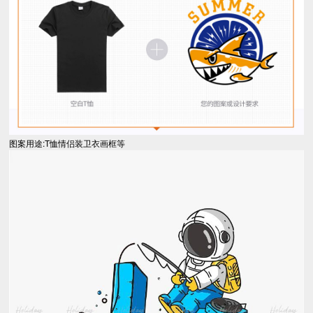
图案用途:T恤情侣装卫衣画框等